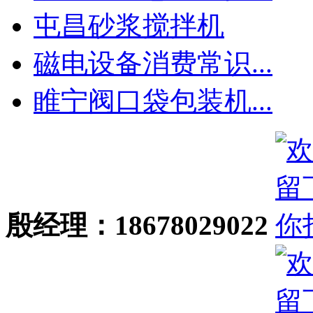
屯昌砂浆搅拌机
磁电设备消费常识...
睢宁阀口袋包装机...
殷经理：18678029022