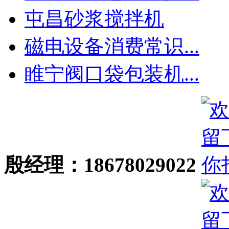
屯昌砂浆搅拌机
磁电设备消费常识...
睢宁阀口袋包装机...
殷经理：18678029022